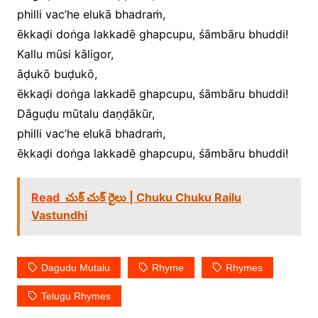
philli vac’he elukā bhadraṁ,
ēkkaḍi doṅga lakkadē ghapcupu, śāmbāru bhuddi!
Kallu mūsi kāligor,
āḍukō buḍukō,
ēkkaḍi doṅga lakkadē ghapcupu, śāmbāru bhuddi!
Dāguḍu mūtalu daṇḍākūr,
philli vac’he elukā bhadraṁ,
ēkkaḍi doṅga lakkadē ghapcupu, śāmbāru bhuddi!
Read
చుక్ చుక్ రైలు | Chuku Chuku Railu
Vastundhi
Dagudu Mutalu
Rhyme
Rhymes
Telugu Rhymes