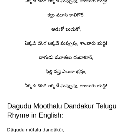
ఏక్కడి దొంగ లక్కదే ఘప్చుపు, శాంబారు భుద్ది!
కల్లు మూసి కాలిగొర్,
ఆడుకో బుడుకో,
ఏక్కడి దొంగ లక్కదే ఘప్చుపు, శాంబారు భుద్ది!
దాగుడు మూతలు దండాకూర్,
ఫిల్లి వచ్హె ఎలుకా భద్రం,
ఏక్కడి దొంగ లక్కదే ఘప్చుపు, శాంబారు భుద్ది!
Dagudu Moothalu Dandakur Telugu
Rhyme in English:
Dāguḍu mūtalu daṇḍākūr,