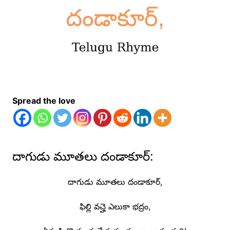
Spread the love
దాగుడు మూతలు దండాకూర్:
దాగుడు మూతలు దండాకూర్,
ఫిల్లి వచ్హె ఎలుకా భద్రం,