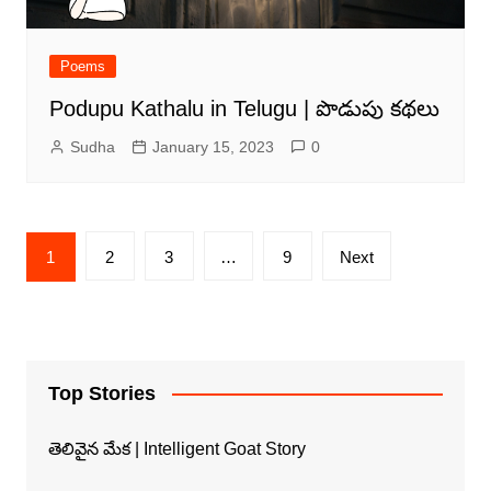
Poems
Podupu Kathalu in Telugu | పొడుపు కథలు
Sudha
January 15, 2023
0
Posts
1
2
3
…
9
Next
navigation
Top Stories
తెలివైన మేక | Intelligent Goat Story