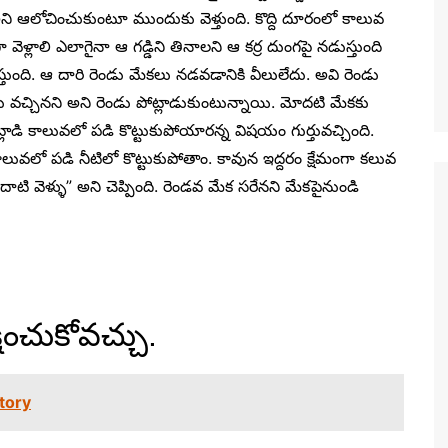
అని ఆలోచించుకుంటూ ముందుకు వెళ్తుంది. కొద్ది దూరంలో కాలువ
ా వెళ్లాలి ఎలాగైనా ఆ గడ్డిని తినాలని ఆ కర్ర దుంగపై నడుస్తుంది
ుంది. ఆ దారి రెండు మేకలు నడవడానికి వీలులేదు. అవి రెండు
ు వచ్చిన
ని
అని రెండు
పో
ట్లాడుకుంటున్నాయి.
మోదటి మేకకు
 పోట్లాడి కాలువలో పడి కొట్టుకుపోయారన్న విషయం గుర్తువచ్చింది.
ాలువలో పడి నీటిలో కొట్టుకుపోతాం. కావున ఇద్దరం క్షేమంగా కలువ
ాటి వెళ్ళు” అని చెప్పింది. రెండవ మేక సరేనని మేకపైనుండి
ంచుకోవచ్చు.
story