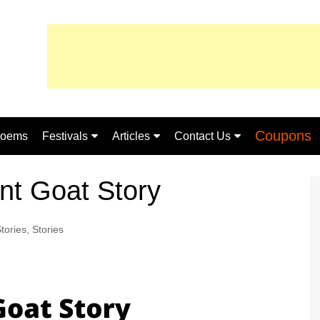
Coupons
oems
Festivals
Articles
Contact Us
ugu
Sankranthi
Telugu
About Us
gent Goat Story
Shivaratri
Essay
Privacy Policy
tories
,
Stories