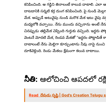
కనిపించింది. ఆ గడ్డిని తినాలంటే కాలువ దాటాలి. ఎలా 
దాటడానికి సన్నటి కర్ర దుంగ కనిపించింది. పై నుండి మెల్లగ
మేక. అప్పుడే అటువైపు నుండి మరొక మేక ఇటు వైపు వస్త
మధ్యలోకి వచ్చాయి. నేను ముందు వచ్చినాను అంటే నేన
చినప్పుడు తల్లిమేక చెప్పింది గుర్తుకు వచ్చింది. ఇద్దరు
వెంటనే మోదటి మేక, రెండవ మేకతో “ఇద్దరం పోట్లాడితే క
దాటాలంటే నేను మెల్లిగా కూర్చుంటాను నీవు నాపై నుంచి ద
దూకివెళ్లింది. రెండు మేకలు క్షేమంగా కలువ దాటాయి.
నీతి:
ఆలోచించి ఆపదలో రక్షి
Read
దేవుడు సృష్టి | God's Creation Telugu 