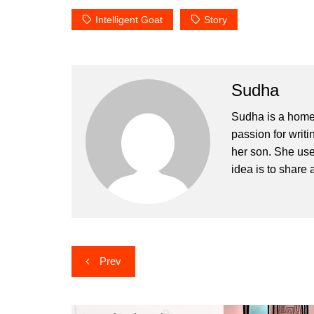
Intelligent Goat
Story
Sudha
Sudha is a home
passion for writi
her son. She uses
idea is to share a
Post
Prev
navigation