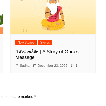
New Stories
Stories
గురుసందేశం | A Story of Guru’s
Message
Sudha
December 23, 2022
1
d fields are marked
*