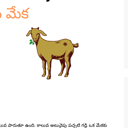
కాలువ పారుతూ ఉంది. కాలువ అటువైపు పచ్చటి గడ్డి ఒక మేకకు