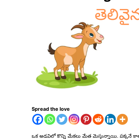
Spread the love
ఒక అడవిలో కొన్ని మేకలు మేత మెస్తున్నాయి. పక్కనే 