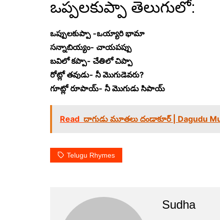
ఒప్పలకుప్పా తెలుగులో:
ఒప్పులకుప్పా -ఒయ్యారి భామా
సన్నాబియ్యం- చాయపప్పు
బవిలో కప్పా- చేతిలో చిప్పా
రోట్లో తవుడు- నీ మొగుడెవరు?
గూట్లో రూపాయ్- నీ మొగుడు సిపాయ్
Read
దాగుడు మూతలు దండాకూర్ | Dagudu M
Telugu Rhymes
Sudha