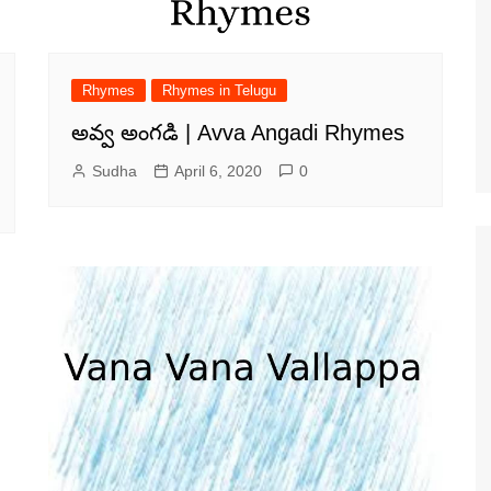
Rhymes
Rhymes in Telugu
అవ్వ అంగడి | Avva Angadi Rhymes
Sudha
April 6, 2020
0