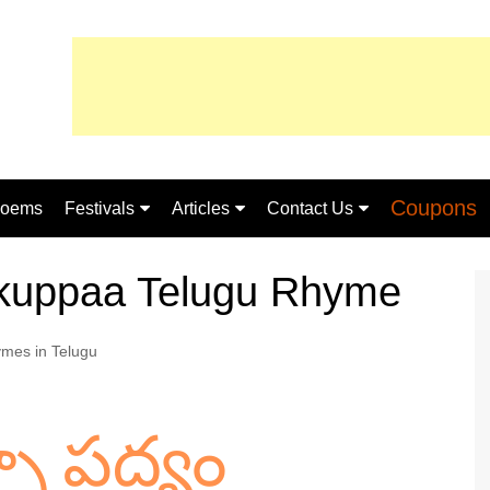
Coupons
oems
Festivals
Articles
Contact Us
ugu
Sankranthi
Telugu
About Us
lakuppaa Telugu Rhyme
Shivaratri
Essay
Privacy Policy
mes in Telugu