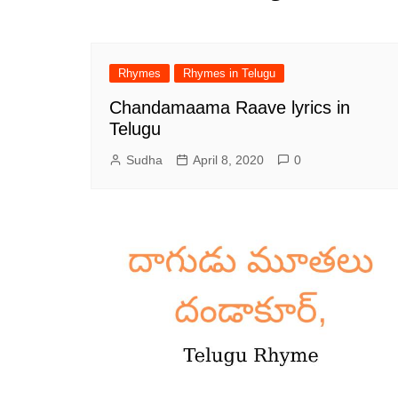
Rhymes
Rhymes in Telugu
Chandamaama Raave lyrics in
Telugu
Sudha
April 8, 2020
0