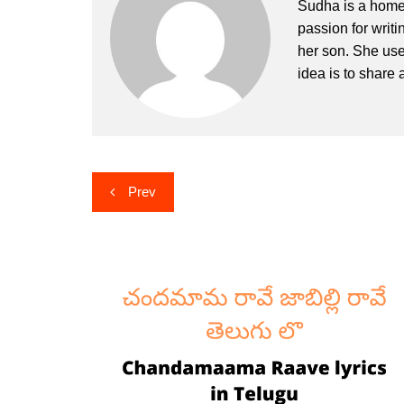
Sudha is a home
passion for writi
her son. She uses
idea is to share a
Post
Prev
navigation