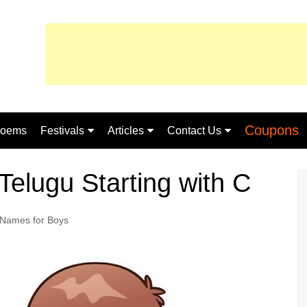
Coupons
oems
Festivals
Articles
Contact Us
ugu
Sankranthi
Telugu
About Us
elugu Starting with C
Shivaratri
Essay
Privacy Policy
Names for Boys