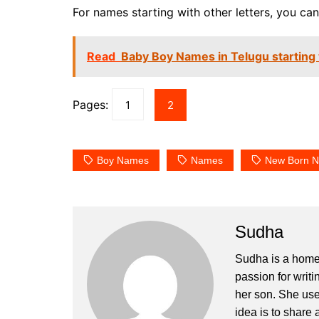
For names starting with other letters, you can 
Read
Baby Boy Names in Telugu starting 
Pages:
1
2
Boy Names
Names
New Born 
Sudha
Sudha is a home
passion for writi
her son. She uses
idea is to share a