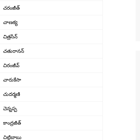
చరంజీత్
చాణక్య
చిత్రసేన్
చతురానన్
చిరంజీవ్
చారుకేసా
చుదర్మణి
చెన్నప్ప
కాంద్రజీత్
చిట్టిబాబు