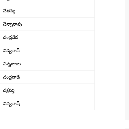
చేతన్య
చెన్నారావు
చంద్రదేవ
చిడ్విలాస్
చిన్నబాబు
చంద్రనాథ్
చక్రవర్తి
చిద్విలాష్