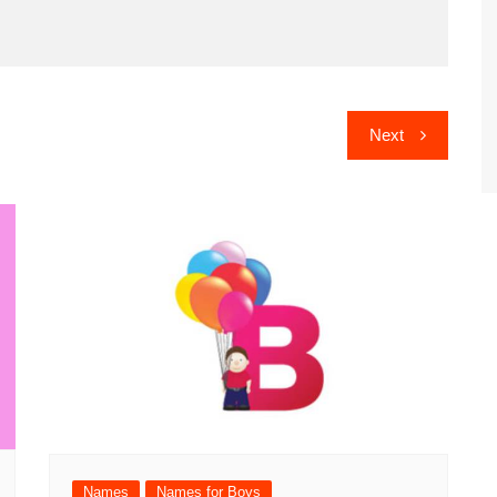
Next
Names
Names for Boys